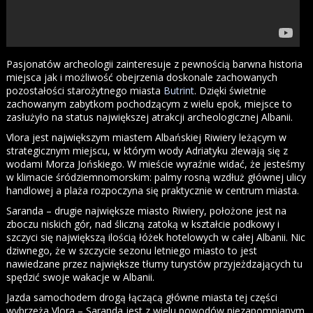
Pasjonatów archeologii zainteresuje z pewnością barwna historia
miejsca jak i możliwość obejrzenia doskonale zachowanych
pozostałości starożytnego miasta
Butrint
. Dzięki świetnie
zachowanym zabytkom pochodzącym z wielu epok, miejsce to
zasłużyło na status największej atrakcji archeologicznej Albanii.
Vlora jest największym miastem Albańskiej Riwiery leżącym w
strategicznym miejscu, w którym wody Adriatyku zlewają się z
wodami Morza Jońskiego. W mieście wyraźnie widać, że jesteśmy
w klimacie śródziemnomorskim: palmy rosną wzdłuż głównej ulicy
handlowej a plaża rozpoczyna się praktycznie w centrum miasta.
Saranda – drugie największe miasto Riwiery, położone jest na
zboczu niskich gór, nad śliczną zatoką w kształcie podkowy i
szczyci się największą ilością łóżek hotelowych w całej Albanii. Nic
dziwnego, że w szczycie sezonu letniego miasto to jest
nawiedzane przez największe tłumy turystów przyjeżdzających tu
spędzić swoje wakacje w Albanii.
Jazda samochodem drogą łączącą główne miasta tej części
wybrzeża Vlora – Saranda jest z wielu powodów niezapomnianym