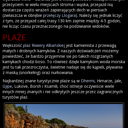
przeżyciem: w wielu miejscach stroma i wąska, przejazd nią
dostarcza często wrażeń zapierających dech w piersiach
(zwłaszcza w obrębie
przełęczy Llogara
). Należy się jednak liczyć
z tym, że przejazd całej trasy 130 km zajmie między 4-5 godzin,
nie licząc czasu przeznaczonego na podziwianie widoków.
PLAŻE
Większość
plaż Riwiery Albańskiej
jest kamienista z przewagą
małych i drobnych kamyków. Z naszych doświadczeń możemy
powiedzieć, że bardzo przyjemnie sie po takich rozgrzanych
kamykach chodzi boso. To również dzięki kamykom woda morska
jest tu tak przezroczysta, świetnie nadaje się do kąpieli, pływania
z maską (snorkeling) oraz nurkowania.
Najbardziej znane turystycznie plaże są w
Dhermi
, Himarze, Jale,
Gjipe
, Lukove, Borsh i Ksamili, choć istnieje oczywiście wiele
innych mniej znanych i nie odkrytych jeszcze przez zagranicznych
turystów plaż.