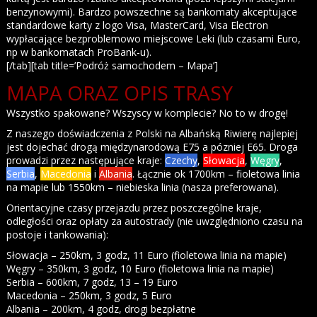
benzynowymi). Bardzo powszechne są bankomaty akceptujące
standardowe karty z logo Visa, MasterCard, Visa Electron
wypłacające bezproblemowo miejscowe Leki (lub czasami Euro,
np w bankomatach ProBank-u).
[/tab][tab title=’Podróż samochodem – Mapa’]
MAPA ORAZ OPIS TRASY
Wszystko spakowane? Wszyscy w komplecie? No to w drogę!
Z naszego doświadczenia z Polski na Albańską Riwierę najlepiej
jest dojechać drogą międzynarodową E75 a pózniej E65. Droga
prowadzi przez następujące kraje:
Czechy
,
Słowacja
,
Węgry
,
Serbia
,
Macedonia
i
Albania
. Łącznie ok 1700km – fioletowa linia
na mapie lub 1550km – niebieska linia (nasza preferowana).
Orientacyjne czasy przejazdu przez poszczególne kraje,
odległości oraz opłaty za autostrady (nie uwzględniono czasu na
postoje i tankowania):
Słowacja – 250km, 3 godz, 11 Euro (fioletowa linia na mapie)
Węgry – 350km, 3 godz, 10 Euro (fioletowa linia na mapie)
Serbia – 600km, 7 godz, 13 – 19 Euro
Macedonia – 250km, 3 godz, 5 Euro
Albania – 200km, 4 godz, drogi bezpłatne