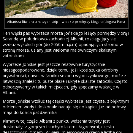
Albańska Riwiera u naszych stóp – widok z przełęczy Llogara (Llogara Pass).
Ten wąski pas wybrzeża morza Jońskiego leżący pomiędzy Vlorą i
Sarandą w południowo-zachodniej Albanii, rozciągający się
wzdłuż wysokich gór (do 2050m n.p.m) opadających stromo w
stronę morza, usiany jest wieloma malowniczymi skalistymi
zatoczkami.
Wybrzeże Jońskie jest jeszcze relatywnie turystycznie
niezagospodarowane, dzięki temu, jeśli ktoś szuka odrobiny
prywatności, nawet w środku sezonu wypoczynkowego, może z
łatwością znaleźć tu puste plaże i ukryte skaliste zatoczki. Często
odpoczywamy w takich miejscach, gdy spędzamy wakacje w
Albanii.
Morze Jońskie wzdłuż tej części wybrzeża jest czyste, z błękitnym
odcieniem wody i doskonale nadaje się do kąpieli już od połowy
maja do końca października.
Klimat w tej części Albanii z punktu widzenia turysty jest
doskonały, z gorącym i suchym latem i łagodnymi, często
deszczowymi zimami. W wielu miejscowości średnia liczba dni