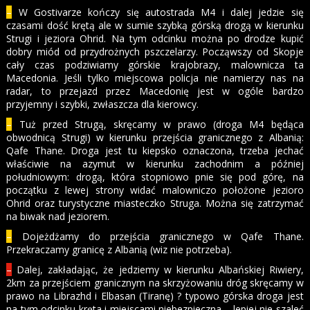
–
W Gostivarze kończy się autostrada M4 i dalej jedzie się
czasami dość krętą ale w sumie szybką górską drogą w kierunku
Strugi i jeziora Ohrid. Na tym odcinku można po drodze kupić
dobry miód od przydrożnych pszczelarzy. Począwszy od Skopje
cały czas podziwiamy górskie krajobrazy, malownicza ta
Macedonia. Jeśli tylko miejscowa policja nie namierzy nas na
radar, to przejazd przez Macedonię jest w ogóle bardzo
przyjemny i szybki, zwłaszcza dla kierowcy.
–
Tuż przed Strugą, skręcamy w prawo (droga M4 będąca
obwodnicą Strugi) w kierunku przejścia granicznego z Albanią:
Qafe Thane. Droga jest tu kiepsko oznaczona, trzeba jechać
właściwie na azymut w kierunku zachodnim a później
południowym: drogą, która stopniowo pnie się pod górę, na
początku z lewej strony widać malowniczo położone jezioro
Ohrid oraz turystyczne miasteczko Struga. Można się zatrzymać
na biwak nad jeziorem.
–
Dojeżdżamy do przejścia granicznego w Qafe Thane.
Przekraczamy granicę z Albanią (wiz nie potrzeba).
–
Dalej, zakładając, że jedziemy w kierunku Albańskiej Riwiery,
2km za przejściem granicznym na skrzyżowaniu dróg skręcamy w
prawo na Librazhd i Elbasan (Tiranę) ? typowo górska droga jest
na tym odcinku kręta i miejscami niebezpieczna – lepiej nie szaleć