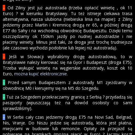
–
Od Ziliny jest już autostrada (trzeba opłacić winietę , ok 11
Euro) ? w kierunku Bratysławy. Tu też istnieje ciekawa trasa
alternatywna, nasza ulubiona (niebieska linia na mapie): z Ziliny
jedziemy przez Martin i Kremnicę drogą nr 65, a później drogą
E77 do Sahy i na wschodnią obwodnicę Budapesztu. Dzięki temu
oszczędzamy ok 150km jazdy po nudnej autostradzie i nie
płacimy winiety. Minus jest taki, że droga jest trochę trudniejsza
(ale czasowo wychodzi podobnie lub lepiej niż autostradą).
–
Jeśli w Słowacji wybraliśmy drogę autostradową, to w
Bratysławie należy kierować się na Gyor i Budapeszt (droga E75).
Trzeba wykupić winietę na węgierskie autostrady, koszt ok 10
Euro,
można kupić elektronicznie
.
–
Przed samym Budapesztem z autostrady M1 zjeżdżamy w
obwodnicę M0 i kierujemy się na M5 do Szegedu.
–
Tuż za Szegedem przekraczamy granicę z Serbią ? przydadzą się
paszporty (wpuszczają też na dowód osobisty co sami
sprawdziliśmy).
–
W Serbii cały czas jedziemy drogą E75 na Novi Sad, Belgrad,
Nis, Vranje. Do Niszu jedzie się autostradą, która jest płatna,
miejscami w budowie lub remoncie. Opłaty za przejazd są
pobierane na bramkach (można płacić w Euro) ? łączny koszt