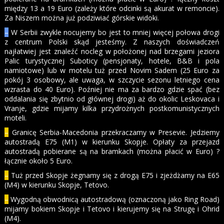
między 13 a 19 Euro (zależy które odcinki są akurat w remoncie).
Za Niszem można już podziwiać górskie widoki.
–
W Serbii zwykle nocujemy bo jest to mniej więcej połowa drogi
z centrum Polski skąd jesteśmy. Z naszych doświadczeń
najłatwiej jest znaleźć nocleg w położonej nad brzegami jeziora
Palic turystycznej Suboticy (pensjonaty, hotele, B&B i pola
namiotowe) lub w motelu tuż przed Novim Sadem (25 Euro za
pokój 3 osobowy, ale uwaga, w szczycie sezonu letniego cena
wzrasta do 40 Euro). Poźniej nie ma za bardzo gdzie spać (bez
oddalania się zbytnio od głównej drogi) aż do okolic Leskovaca i
Vranje, gdzie mijamy kilka przydrożnych postkomunistycznych
moteli.
–
Granicę Serbia-Macedonia przekraczamy w Presevie. Jedziemy
autostradą E75 (M1) w kierunku Skopje. Opłaty za przejazd
autostradą pobierane są na bramkach (można płacić w Euro) ?
łącznie około 5 Euro.
–
Tuż przed Skopje żegnamy się z drogą E75 i zjeżdżamy na E65
(M4) w kierunku Skopje, Tetovo.
–
Wygodną obwodnicą autostradową (oznaczoną jako Ring Road)
mijamy bokiem Skopje i Tetovo i kierujemy się na Strugę i Ohrid
(M4).