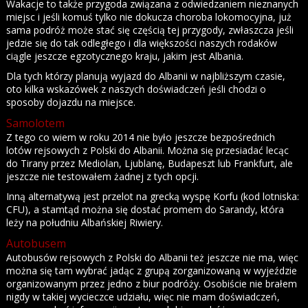
Wakacje to także przygoda związana z odwiedzaniem nieznanych
miejsc i jeśli komuś tylko nie dokucza choroba lokomocyjna, już
sama podróż może stać się częścią tej przygody, zwłaszcza jeśli
jedzie się do tak odległego i dla większości naszych rodaków
ciągle jeszcze egzotycznego kraju, jakim jest Albania.
Dla tych którzy planują wyjazd do Albanii w najbliższym czasie,
oto kilka wskazówek z naszych doświadczeń jeśli chodzi o
sposoby dojazdu na miejsce.
Samolotem
Z tego co wiem w roku 2014 nie było jeszcze bezpośrednich
lotów rejsowych z Polski do Albanii. Można się przesiadać lecąc
do Tirany przez Mediolan, Ljublanę, Budapeszt lub Frankfurt, ale
jeszcze nie testowałem żadnej z tych opcji.
Inną alternatywą jest przelot na grecką wyspę Korfu (kod lotniska:
CFU), a stamtąd można się dostać promem do Sarandy, która
leży na południu Albańskiej Riwiery.
Autobusem
Autobusów rejsowych z Polski do Albanii też jeszcze nie ma, więc
można się tam wybrać jadąc z grupą zorganizowaną w wyjeździe
organizowanym przez jedno z biur podróży. Osobiście nie brałem
nigdy w takiej wycieczce udziału, więc nie mam doświadczeń,