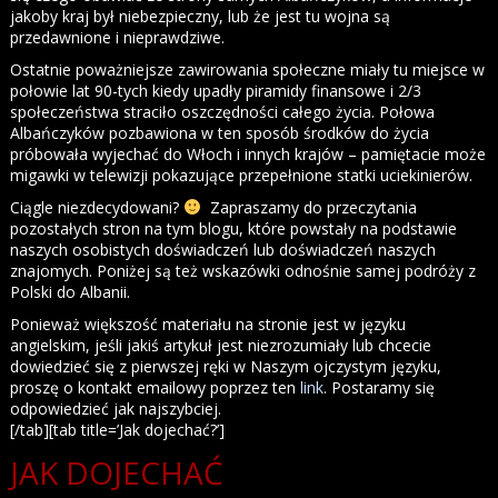
jakoby kraj był niebezpieczny, lub że jest tu wojna są
przedawnione i nieprawdziwe.
Ostatnie poważniejsze zawirowania społeczne miały tu miejsce w
połowie lat 90-tych kiedy upadły piramidy finansowe i 2/3
społeczeństwa straciło oszczędności całego życia. Połowa
Albańczyków pozbawiona w ten sposób środków do życia
próbowała wyjechać do Włoch i innych krajów – pamiętacie może
migawki w telewizji pokazujące przepełnione statki uciekinierów.
Ciągle niezdecydowani?
Zapraszamy do przeczytania
pozostałych stron na tym blogu, które powstały na podstawie
naszych osobistych doświadczeń lub doświadczeń naszych
znajomych. Poniżej są też wskazówki odnośnie samej podróży z
Polski do Albanii.
Ponieważ większość materiału na stronie jest w języku
angielskim, jeśli jakiś artykuł jest niezrozumiały lub chcecie
dowiedzieć się z pierwszej ręki w Naszym ojczystym języku,
proszę o kontakt emailowy poprzez ten
link
. Postaramy się
odpowiedzieć jak najszybciej.
[/tab][tab title=’Jak dojechać?’]
JAK DOJECHAĆ