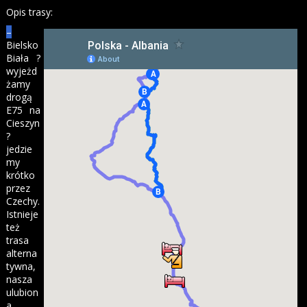
Opis trasy:
–
Bielsko
Biała ?
wyjeżd
żamy
drogą
E75 na
Cieszyn
?
jedzie
my
krótko
przez
Czechy.
Istnieje
też
trasa
alterna
tywna,
nasza
ulubion
a