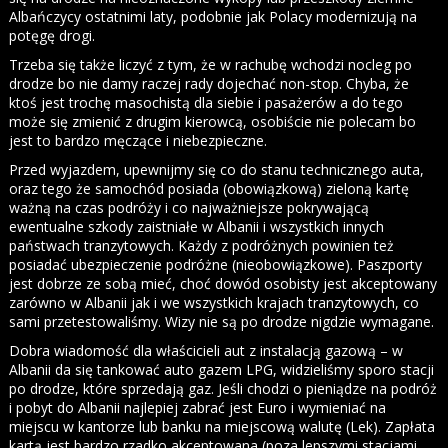
Albańczycy ostatnimi laty, podobnie jak Polacy modernizują na
potęgę drogi.
Trzeba się także liczyć z tym, że w rachubę wchodzi nocleg po
drodze bo nie damy raczej rady dojechać non-stop. Chyba, że
ktoś jest trochę masochistą dla siebie i pasażerów a do tego
może się zmienić z drugim kierowcą, osobiście nie polecam bo
jest to bardzo męczące i niebezpieczne.
Przed wyjazdem, upewnijmy się co do stanu technicznego auta,
oraz tego że samochód posiada (obowiązkową) zieloną kartę
ważną na czas podróży i co najważniejsze pokrywającą
ewentualne szkody zaistniałe w Albanii i wszystkich innych
państwach tranzytowych. Każdy z podróżnych powinien też
posiadać ubezpieczenie podróżne (nieobowiązkowe). Paszporty
jest dobrze ze sobą mieć, choć dowód osobisty jest akceptowany
zarówno w Albanii jak i we wszystkich krajach tranzytowych, co
sami przetestowaliśmy. Wizy nie są po drodze nigdzie wymagane.
Dobra wiadomość dla właścicieli aut z instalacją gazową – w
Albanii da się tankować auto gazem LPG, widzieliśmy sporo stacji
po drodze, które sprzedają gaz. Jeśli chodzi o pieniądze na podróż
i pobyt do Albanii najlepiej zabrać jest Euro i wymieniać na
miejscu w kantorze lub banku na miejscową walutę (Lek). Zapłata
kartą jest bardzo rzadko akceptowana (poza lepszymi stacjami