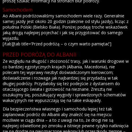
proszę szukać informacji na stronach biur podróży.
Samochodem
Ao Albanii podróżowaliśmy samochodem wiele razy. Generalnie
samej jazdy jest około 20 godzin (zależnie od stylu jazdy), licząc z
południa Polski (Bielsko Biała). Poniżej podaję troche wskazówek
jaką drogą najlepiej pojechać i jak się przygotować do samego
wyjazdu.
[/tab][tab title=’Przed podróżą – o czym warto pamiętać’]
PRZED PODRÓŻĄ DO ALBANII
Ze względu na długość i złożoność trasy, jak i warunki drogowe w
co bardziej egzotycznych krajach (Albania, Macedonia), nie
polecam tej wyprawy niezbyt doświadczonym kierowcom;
doświadczenie i rozwaga jak najbardziej się przydadzą w tak
długiej podróży. Przydałoby się też podejście z dystansem do
otaczającego świata i gotowość na nieznane. Zresztą nie
oszukujmy się, poszukujący wygody i sprawdzonych schematów
wakacyjnych nie wypuszczają się na takie eskapady.
Dla bezpieczeństwa własnego i samochodu lepiej też tak
zaplanować podróż do Albanii aby znaleźć się na miejscu
możliwie w ciągu dnia – a to z uwagi na to, że drogi nie są
najlepiej oświetlone po zmroku a istnieje pewne ryzyko natknięcia
się na drodze na nieoznaczone wykopy lub przeszkody ziemne –