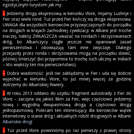
egzotycznym turystom jak my.
–
Jedziemy drogą ekspresową w kierunku Vlore, mijamy Lushnje i
Fier oraz wiele rond. Tuż przed Fier kończy się droga ekspresowa.
UWAGA dla wszystkich kierowców przyzwyczajonych do porządku
na drogach w krajach zachodniej cywilizacji: w Albanii jest troche
inaczej, należy ZWŁASZCZA uważać na rondach i skrzyżowaniach
dróg, bo Albańczycy ciągle jeszcze nie opanowali zasad
pierwszeństwa i obowiązują tam inne zwyczaje. Dlatego
przejazdy przez ronda i skrzyżowania mogą na początku dziwić,
później śmieszyć (bo przypomina to trochę ruch uliczny w Indiach
– kto większy ten ma pierwszeństwo).
–
Dobra wiadomość: jeśli nie zabłądzimy w Fier i uda się dobrze
wyjechać w kierunku Vlore, to już mniej więcej za godzinę
dotrzemy do Albańskiej Riwiery.
–
W roku 2013 oddano do użytku fragment autostrady z Fier do
Vlore – zaczyna się jakieś 8km za Fier, więc częściowo jedziemy
nową i wygodną dwupasmową drogą a częściowo drogą
jednopasmową. Polecam ten interesujący dla kierowców wątek
internetowy o stanie dróg i aktualnych robót drogowych w Albanii:
Albańskie drogi
–
Tuż przed Vlore powinniśmy po raz pierwszy z prawej strony