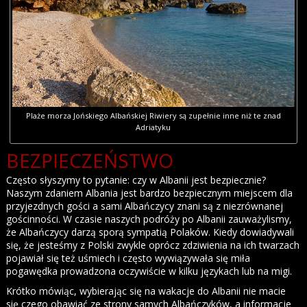
Plaże morza Jońskiego Albańskiej Riwiery są zupełnie inne niż te znad
Adriatyku
BEZPIECZEŃSTWO
Często słyszymy to pytanie: czy w Albanii jest bezpiecznie?
Naszym zdaniem Albania jest bardzo bezpiecznym miejscem dla
przyjezdnych gości a sami Albańczycy znani są z niezrównanej
gościnności. W czasie naszych podróży po Albanii zauważylismy,
że Albańczycy darzą sporą sympatią Polaków. Kiedy dowiadywali
się, że jesteśmy z Polski zwykle oprócz zdziwienia na ich twarzach
pojawiał się też uśmiech i często wywiązywała się miła
pogawędka prowadzona oczywiście w kilku językach lub na migi.
Krótko mówiąc, wybierając się na wakacje do Albanii nie macie
się czego obawiać ze strony samych Albańczyków, a informacje