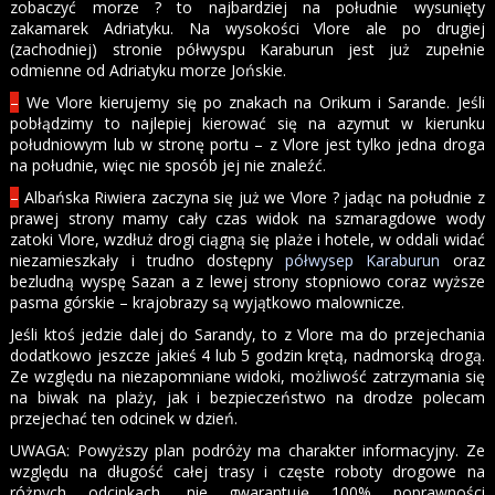
zobaczyć morze ? to najbardziej na południe wysunięty
zakamarek Adriatyku. Na wysokości Vlore ale po drugiej
(zachodniej) stronie półwyspu Karaburun jest już zupełnie
odmienne od Adriatyku morze Jońskie.
–
We Vlore kierujemy się po znakach na Orikum i Sarande. Jeśli
pobłądzimy to najlepiej kierować się na azymut w kierunku
południowym lub w stronę portu – z Vlore jest tylko jedna droga
na południe, więc nie sposób jej nie znaleźć.
–
Albańska Riwiera zaczyna się już we Vlore ? jadąc na południe z
prawej strony mamy cały czas widok na szmaragdowe wody
zatoki Vlore, wzdłuż drogi ciągną się plaże i hotele, w oddali widać
niezamieszkały i trudno dostępny
półwysep Karaburun
oraz
bezludną wyspę Sazan a z lewej strony stopniowo coraz wyższe
pasma górskie – krajobrazy są wyjątkowo malownicze.
Jeśli ktoś jedzie dalej do Sarandy, to z Vlore ma do przejechania
dodatkowo jeszcze jakieś 4 lub 5 godzin krętą, nadmorską drogą.
Ze względu na niezapomniane widoki, możliwość zatrzymania się
na biwak na plaży, jak i bezpieczeństwo na drodze polecam
przejechać ten odcinek w dzień.
UWAGA: Powyższy plan podróży ma charakter informacyjny. Ze
względu na długość całej trasy i częste roboty drogowe na
różnych odcinkach, nie gwarantuję 100% poprawności