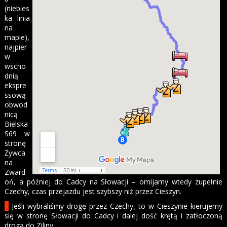
(niebies
ka linia
na
mapie),
najpier
w
wscho
dnią
ekspre
ssową
obwod
nicą
Bielska
S69 w
stronę
Żywca
na
Zward
oń, a później do Cadcy na Słowacji – omijamy wtedy zupełnie
Czechy, czas przejazdu jest szybszy niż przez Cieszyn.
–
Jeśli wybraliśmy drogę przez Czechy, to w Cieszynie kierujemy
się w stronę Słowacji do Cadcy i dalej dość krętą i zatłoczoną
drogą do Ziliny.