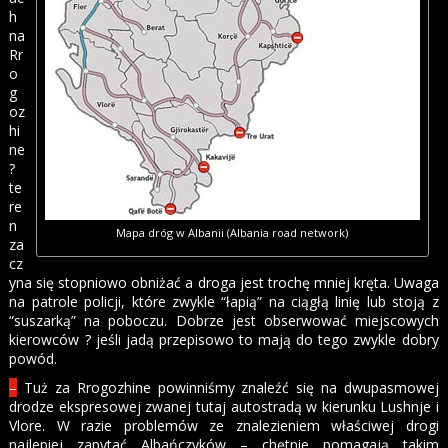
h
na
Rr
o
g
oz
hi
ne
?
te
re
n
Mapa dróg w Albanii (Albania road network)
za
cz
yna się stopniowo obniżać a droga jest trochę mniej kręta. Uwaga
na patrole policji, które zwykle “łapią” na ciągłą linię lub stoją z
“suszarką” na poboczu. Dobrze jest obserwować miejscowych
kierowców ? jeśli jadą przepisowo to mają do tego zwykle dobry
powód.
–
Tuż za Rrogozhine powinniśmy znaleźć się na dwupasmowej
drodze ekspresowej zwanej tutaj autostradą w kierunku Lushnje i
Vlore. W razie problemów ze znalezieniem właściwej drogi
najlepiej zapytać Albańczyków – chętnie pomagają takim